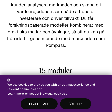
kunder, analysera marknaden och skapa ett
värdeerbjudande som både attraherar
investerare och driver tillväxt. Du får
forskningsbaserade modeller kombinerat med
praktiska mallar och övningar, så att du kan gå
från idé till genomförande med marknaden som
kompass.
15 moduler
med kursinnehåll
We use cookies to provide you with an optimal experience and
relevant communication.
Learn more
or
accept individual cookies
.
REJECT ALL
5 timmar
GOT IT!