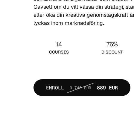
Oavsett om du vill vässa din strategi, st
eller öka din kreativa genomslagskraft är 
lyckas inom marknadsföring.
14
76%
COURSES
DISCOUNT
ENROLL
889 EUR
3 746 EUR