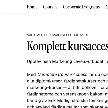
Home
Courses
Corporate Programs
A
VÅRT MEST PRISVÄRDA ERBJUDANDE
Komplett kursacce
Upplev hela Marketing Levels-utbudet i et
Med
Complete Course Access
får du obe
alla diplomkurser, färdighetskurser och
marketing-kurser — allt du behöver för 
färdigheterna och vetenskapen bakom m
Lär dig av Erik Modig, utforska forskni
och använd färdiga mallar som skapar ver