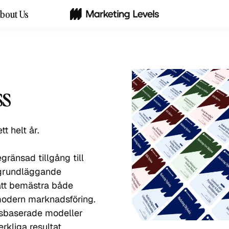
bout Us
ss
t helt år.
gränsad tillgång till
 grundläggande
att bemästra både
odern marknadsföring.
ngsbaserade modeller
kliga resultat.